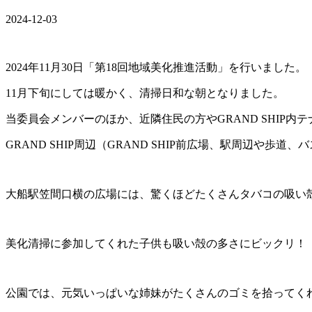
2024-12-03
2024年
11
月
30
日「第
18
回地域美化推進活動」を行いました。
11月下旬にしては暖かく、清掃日和な朝となりました。
当委員会メンバーのほか、近隣住民の方や
GRAND SHIP
内テ
GRAND SHIP周辺（
GRAND SHIP
前広場、駅周辺や歩道、バ
大船駅笠間口横の広場には、驚くほどたくさんタバコの吸い
美化清掃に参加してくれた子供も吸い殻の多さにビックリ！
公園では、元気いっぱいな姉妹がたくさんのゴミを拾ってく