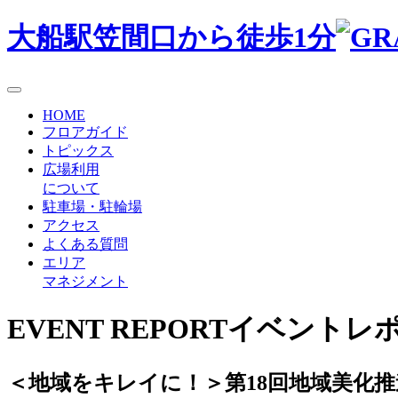
大船駅笠間口から徒歩1分
HOME
フロアガイド
トピックス
広場利用
について
駐車場・駐輪場
アクセス
よくある質問
エリア
マネジメント
EVENT REPORT
イベントレ
＜地域をキレイに！＞第18回地域美化