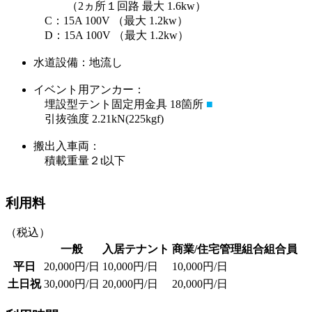
（2ヵ所１回路 最大 1.6kw）
C：15A 100V （最大 1.2kw）
D：15A 100V （最大 1.2kw）
水道設備：地流し
イベント用アンカー：
埋設型テント固定用金具 18箇所
■
引抜強度 2.21kN(225kgf)
搬出入車両：
積載重量２t以下
利用料
（税込）
一般
入居テナント
商業/住宅管理組合組合員
平日
20,000円/日
10,000円/日
10,000円/日
土日祝
30,000円/日
20,000円/日
20,000円/日