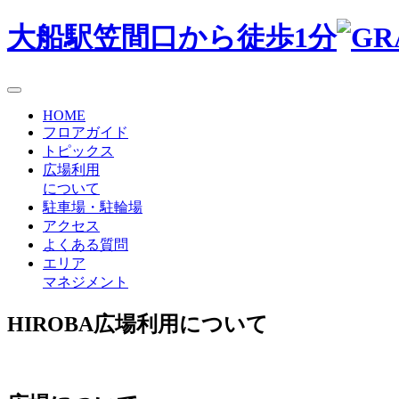
大船駅笠間口から徒歩1分
HOME
フロアガイド
トピックス
広場利用
について
駐車場・駐輪場
アクセス
よくある質問
エリア
マネジメント
HIROBA
広場利用について