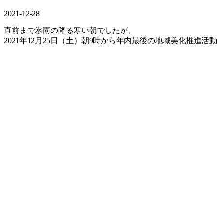
2021-12-28
直前まで氷雨の降る寒い朝でしたが、
2021年
12
月
25
日（土）朝
9
時から年内最後の地域美化推進活動