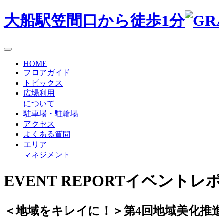
大船駅笠間口から徒歩1分
HOME
フロアガイド
トピックス
広場利用
について
駐車場・駐輪場
アクセス
よくある質問
エリア
マネジメント
EVENT REPORT
イベントレ
＜地域をキレイに！＞第4回地域美化推