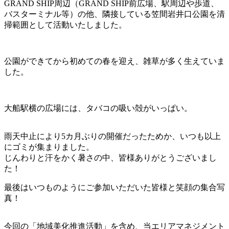
GRAND SHIP周辺（GRAND SHIP前広場、駅周辺や歩道、
バスターミナル等）の他、隣接している笠間岩井口公園を清
掃範囲として活動いたしました。
公園ができてから初めての春を迎え、雑草が多く生えていま
した。
大船駅横の広場には、タバコの吸い殻がいっぱい。
雨天中止により5カ月ぶりの開催だったためか、いつも以上
にゴミが集まりました。
じんわりと汗をかく暑さの中、皆様ありがとうございまし
た！
最後はいつものようにご参加いただいた皆様と笑顔の集合写
真！
今回の「地域美化推進活動」を含め、当エリアマネジメント